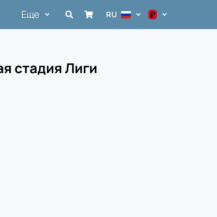
Еще
₽
RU
$
€
ая стадия Лиги
₽