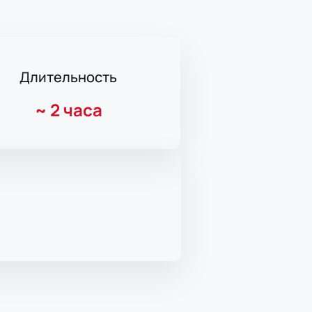
Длительность
~
2 часа