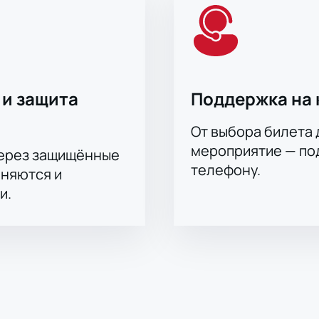
 и защита
Поддержка на 
От выбора билета 
мероприятие — под
через защищённые
телефону.
аняются и
и.