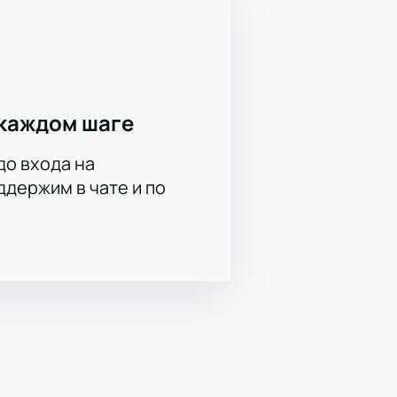
каждом шаге
до входа на
держим в чате и по