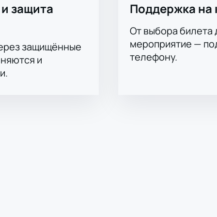
 и защита
Поддержка на 
От выбора билета 
мероприятие — под
через защищённые
телефону.
аняются и
и.