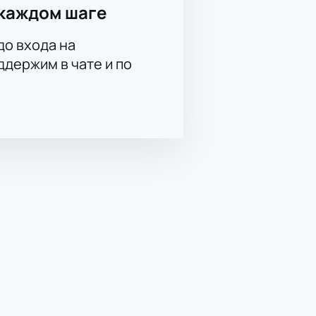
каждом шаге
до входа на
держим в чате и по