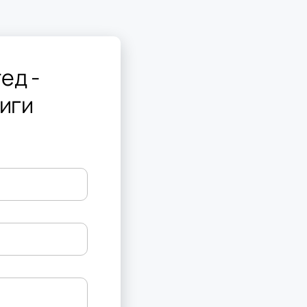
ед -
Лиги