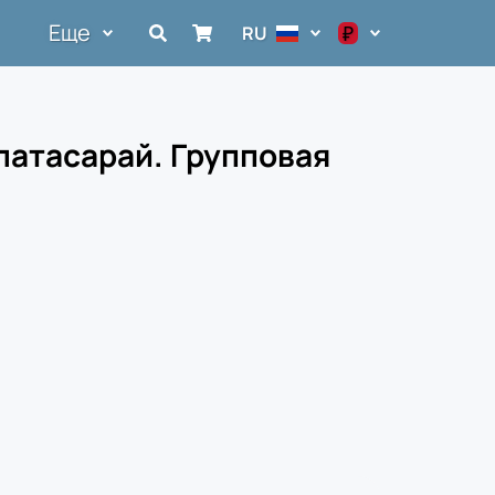
Еще
₽
RU
$
€
латасарай. Групповая
₽