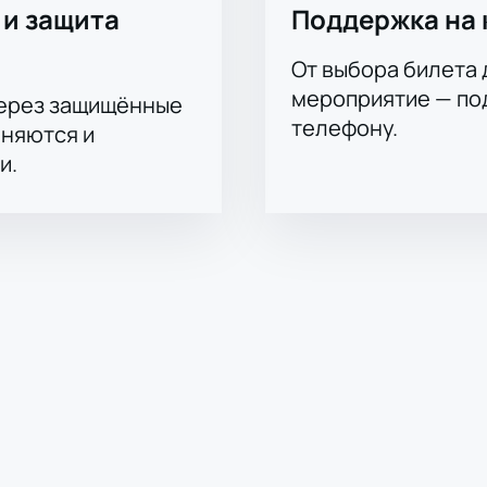
 и защита
Поддержка на 
От выбора билета 
мероприятие — под
через защищённые
телефону.
аняются и
и.