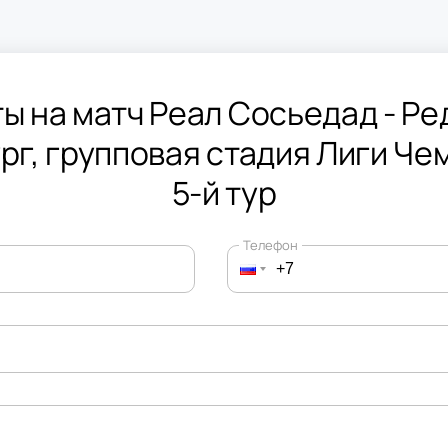
ы на матч Реал Сосьедад - Ре
рг, групповая стадия Лиги Че
5-й тур
Телефон