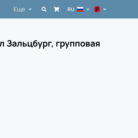
Еще
₽
RU
$
€
л Зальцбург, групповая
₽