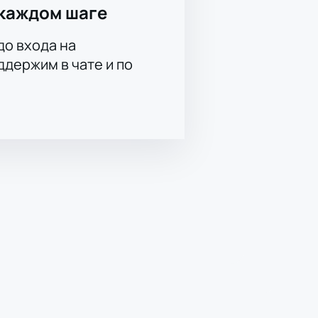
каждом шаге
до входа на
держим в чате и по