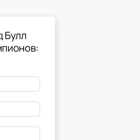
д Булл
мпионов: