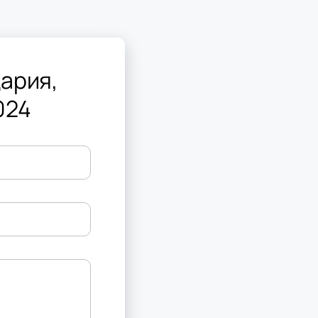
ария,
024