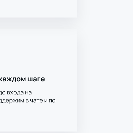
каждом шаге
до входа на
держим в чате и по