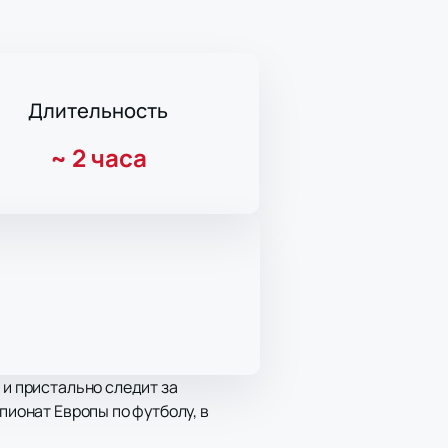
Длительность
~
2 часа
 и пристально следит за
пионат Европы по футболу, в