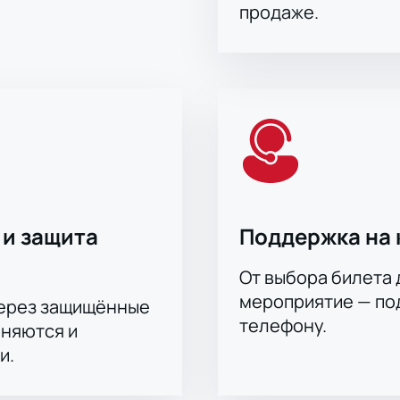
продаже.
 и защита
Поддержка на 
От выбора билета 
мероприятие — под
через защищённые
телефону.
аняются и
и.