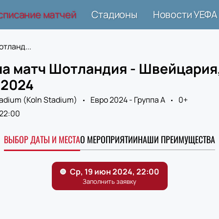
списание матчей
Стадионы
Новости УЕФА
отланд...
на матч Шотландия - Швейцария
 2024
tadium (Koln Stadium)
Евро 2024 - Группа A
0+
22:00
ВЫБОР ДАТЫ И МЕСТА
О МЕРОПРИЯТИИ
НАШИ ПРЕИМУЩЕСТВА