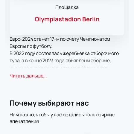
Площадка
Olympiastadion Berlin
Евро-2024 станет 17-м по счету Чемпионатом
Европы по футболу.
В 2022 году состоялась жеребьевка отборочного
тура, а в конце 2023 года объявлены сборные,
участвующие в финальном туре. Участников,
вышедших на этот игровой этап 24, и одна из
Читать дальше...
команд национальных сборных – это Германия,
которой выпала честь принимать матчи
чемпионата.
Почему выбирают нас
У вас есть уникальная возможность побывать 21
июня 2024 года на матче Польша - Австрия,
Нам важно, чтобы у вас остались только яркие
который пройдет на стадионе Olympiastadion Berlin
впечатления
в Берлине.
Сборная Польши по футболу занимает 26-е место в