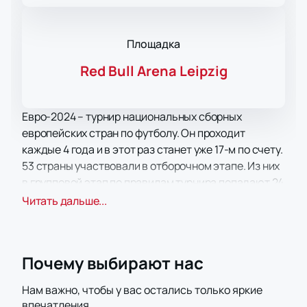
Площадка
Red Bull Arena Leipzig
Евро-2024 – турнир национальных сборных
европейских стран по футболу. Он проходит
каждые 4 года и в этот раз станет уже 17-м по счету.
53 страны участвовали в отборочном этапе. Из них
в групповой этап по правилам турнира попадают 24
страны. Имя одной из них - Германия, получившая
Читать дальше...
это право, как страна, принимающая чемпионат.
Игры финального этапа пройдут в 10 немецких
городах на лучших стадионах страны,
Почему выбирают нас
оборудованных согласно с последними
требованиями УЕФА. Имена остальных команд,
Нам важно, чтобы у вас остались только яркие
участвующих в финальном этапе, определяются по
впечатления