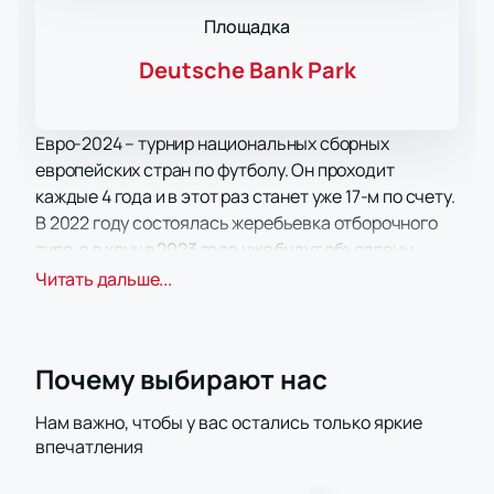
Площадка
Deutsche Bank Park
Евро-2024 – турнир национальных сборных
европейских стран по футболу. Он проходит
каждые 4 года и в этот раз станет уже 17-м по счету.
В 2022 году состоялась жеребьевка отборочного
тура, а в конце 2023 года уже будут объявлены
сборные, участвующие в финальном туре.
Читать дальше...
Участников, вышедших на этот игровой этап 24, и
одна из команд национальных сборных – это
Германия, которой выпала честь принимать матчи
Почему выбирают нас
чемпионата.
Матчи пройдут в 10 крупнейших городах страны на
Нам важно, чтобы у вас остались только яркие
самых современных стадионах. Имена остальных
впечатления
23 участников определит победа или второе место
в отборочной группе. 3 команды попадут в список