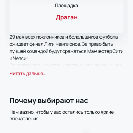
Площадка
Драган
29 мая всех поклонников и болельщиков футбола
ожидает финал Лиги Чемпионов. За право быть
лучшей командой будут сражаться Манчестер Сити
и Челси!
Приготовьтесь увидеть напряженное, динамичное
противостояние соперников, лучших из лучших! На
Читать дальше...
ваших глазах участники поединка сойдутся в
непримиримом соперничестве, чтобы определить
сильнейшего.
Почему выбирают нас
На арене вас ждет яркое, зажигательное и
эмоционально напряженное спортивное шоу. Оно
Нам важно, чтобы у вас остались только яркие
гарантировано подарит вам заряд бодрости,
впечатления
энергии, настоящие спортивные эмоции, такие как
дух противостояния и стремление к победе.