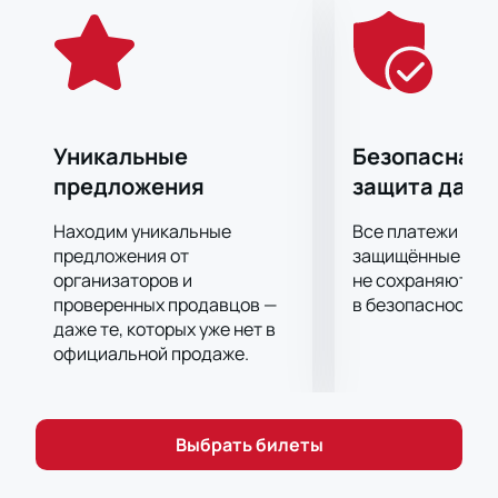
В центре событий вы окажетесь наравне с
участниками состязания, ведь ваша поддержка с
трибун также важна для победы, как и мастерство
самих спортсменов. Не упустите ни одного важного
момента из противостояния соперников! Вы точно
будете сидеть на трибунах затаив дыхание.
Уникальные
Безопасная 
предложения
защита данн
Находим уникальные
Все платежи про
предложения от
защищённые шлю
организаторов и
не сохраняются 
проверенных продавцов —
в безопасности.
даже те, которых уже нет в
официальной продаже.
Выбрать билеты