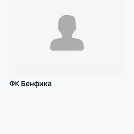
увидеть виртуозное владение мячом и, конечно,
зарядится невероятной энергией, которой будет
наполнен стадион.
Купить онлайн билеты на матч "Динамо
Киев" – "Бенфика"
Присутствие на стадионе, где играет любимая
команда, – это настоящее счастье для ценителей
футбола. Подарите себе и близким шквал
положительных эмоций. Для этого нужно купить
билеты на матч “Динамо Киев” – “Бенфика” у нас.
Покупка онлайн происходит быстро и максимально
ФК Бенфика
безопасно. Вам потребуется выбрать игру и места
на стадионе. Обязательно укажите свой
электронный адрес, после оплаты туда придут
билеты и чек. Есть возможность оплатить покупку
наличными. Для этого потребуется заказать
доставку курьером. придут билеты. Распечатывать
их не требуется: достаточно просто показать