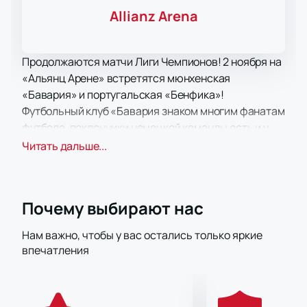
Allianz Arena
Продолжаются матчи Лиги Чемпионов! 2 ноября на
«Альянц Арене» встретятся мюнхенская
«Бавария» и португальская «Бенфика»!
Футбольный клуб «Бавария знаком многим фанатам
футбола, поклонники немецкой команды есть и у
нас в стране. «Бавария» является самым
Читать дальше...
титулованным клубом Германии и одним из самых
успешных и титулованных в мире. Баварцы –
абсолютные рекордсмены по числу чемпионских
Почему выбирают нас
титулов – 31, а также по количеству побед в Кубке
Германии – 20.
Нам важно, чтобы у вас остались только яркие
Соперником немцев станет еще один рекордсмен и
впечатления
известный клуб – португальский «Бенфика». На
территории родной страны «Бенфика» -
абсолютный рекордсмен, как по количеству