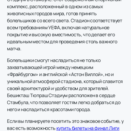
комплекс, расположенный в одном из самых
живописных городов мира, готов принять
болельщиков со всего света. Стадион соответствует
всем требованиям УЕФА, включая натуральное
покрытие и высокую вместимость, что делает его
идеальным местом для проведения столь важного
матча.
Болельщики смогут насладиться не только
захватывающей игрой между немецким
«Фрайбургом» и английской «Астон Виллой», но и
уникальной атмосферой стадиона, который славится
своей архитектурой и удобством для зрителей.
Бешикташ Тюпраш Стэдиум расположен в сердце
Стамбула, что позволяет гостям легко добраться до
него и насладиться красотами города.
Если вы планируете посетить это знаковое событие, у
вас есть возможность
купить билеты на финал Лиги