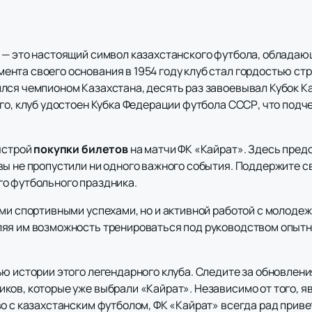
 — это настоящий символ казахстанского футбола, обладаю
нта своего основания в 1954 году клуб стал гордостью ст
лся чемпионом Казахстана, десять раз завоевывал Кубок К
го, клуб удостоен Кубка Федерации футбола СССР, что подч
быстрой
покупки билетов
на матчи ФК «Кайрат». Здесь пред
вы не пропустили ни одного важного события. Поддержите 
о футбольного праздника.
ими спортивными успехами, но и активной работой с молоде
яя им возможность тренироваться под руководством опытны
ю истории этого легендарного клуба. Следите за обновлени
ков, которые уже выбрали «Кайрат». Независимо от того, я
о с казахстанским футболом, ФК «Кайрат» всегда рад приве