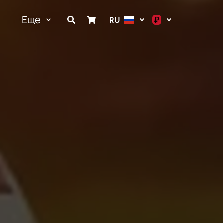
Еще
₽
RU
$
€
₽