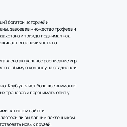
щий богатой историей и
раны, завоевав множество трофеев и
азахстана и трижды поднимал над
еркивает его значимость на
ставлено актуальное расписание игр
свою любимую команду на стадионе и
жью. Клуб уделяет большое внимание
х тренеров и перенимать опыт у
ями на нашем сайте и
вляетесь ли вы давним поклонником
тствовать новых друзей.