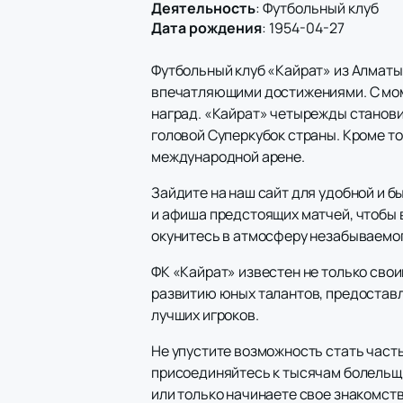
Деятельность
:
Футбольный клуб
Дата рождения
:
1954-04-27
Футбольный клуб «Кайрат» из Алматы
впечатляющими достижениями. С моме
наград. «Кайрат» четырежды станови
головой Суперкубок страны. Кроме то
международной арене.
Зайдите на наш сайт для удобной и 
и афиша предстоящих матчей, чтобы 
окунитесь в атмосферу незабываемог
ФК «Кайрат» известен не только сво
развитию юных талантов, предоставл
лучших игроков.
Не упустите возможность стать часть
присоединяйтесь к тысячам болельщи
или только начинаете свое знакомств