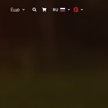
Еще
₽
RU
$
€
₽