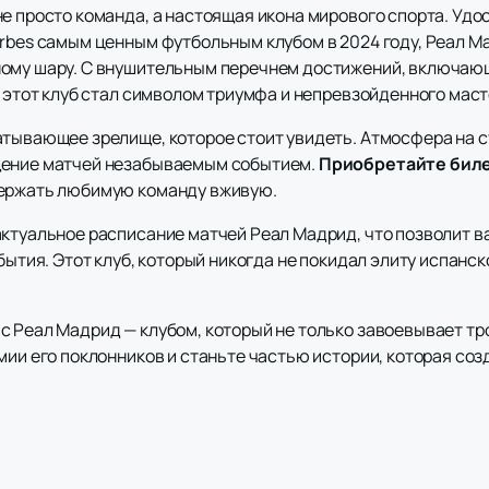
е просто команда, а настоящая икона мирового спорта. Удо
orbes самым ценным футбольным клубом в 2024 году, Реал 
ному шару. С внушительным перечнем достижений, включаю
, этот клуб стал символом триумфа и непревзойденного мас
атывающее зрелище, которое стоит увидеть. Атмосфера на 
щение матчей незабываемым событием.
Приобретайте бил
держать любимую команду вживую.
актуальное расписание матчей Реал Мадрид, что позволит в
обытия. Этот клуб, который никогда не покидал элиту испанс
с Реал Мадрид — клубом, который не только завоевывает тр
мии его поклонников и станьте частью истории, которая соз