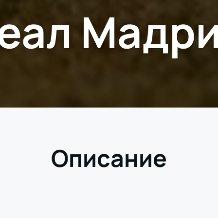
еал Мадр
Описание