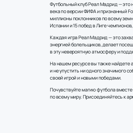
Футбольный клуб Реал Мадрид — это н
века по версии ФИФА и признанный F
миллионы поклонников по всему зем
Испании и 15 побед в Лиге чемпионов
Каждая игра Реал Мадрид — это захв
энергией болельщиков, делает посе
в эту невероятную атмосферу и под
На нашем ресурсе вы также найдете 
и не упустить ни одного значимого с
своей игрой и новыми победами.
Почувствуйте магию футбола вместе 
по всему миру. Присоединяйтесь к ар