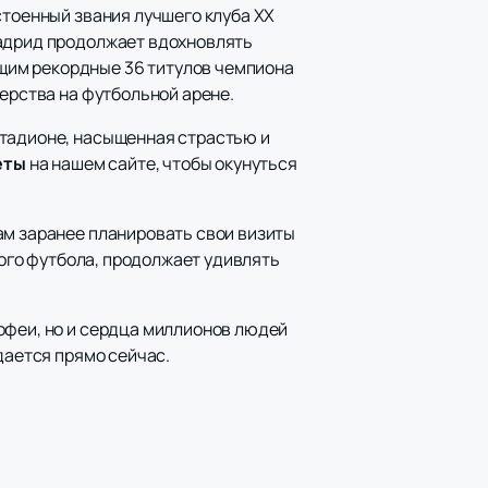
стоенный звания лучшего клуба XX
Мадрид продолжает вдохновлять
щим рекордные 36 титулов чемпиона
терства на футбольной арене.
стадионе, насыщенная страстью и
еты
на нашем сайте, чтобы окунуться
ам заранее планировать свои визиты
кого футбола, продолжает удивлять
офеи, но и сердца миллионов людей
дается прямо сейчас.