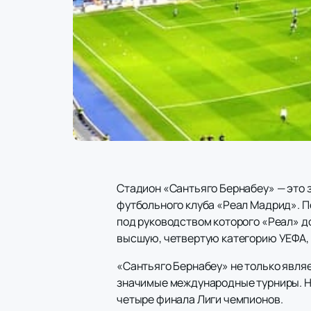
Стадион «Сантьяго Бернабеу» — это 
футбольного клуба «Реал Мадрид». По
под руководством которого «Реал» д
высшую, четвертую категорию УЕФА, ч
«Сантьяго Бернабеу» не только являе
значимые международные турниры. На
четыре финала Лиги чемпионов.