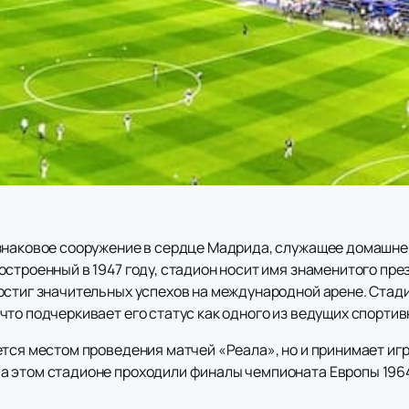
знаковое сооружение в сердце Мадрида, служащее домашне
строенный в 1947 году, стадион носит имя знаменитого през
остиг значительных успехов на международной арене. Стади
то подчеркивает его статус как одного из ведущих спортив
тся местом проведения матчей «Реала», но и принимает игр
 этом стадионе проходили финалы чемпионата Европы 1964 