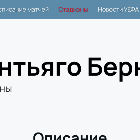
списание матчей
Стадионы
Новости УЕФА
нтьяго Бер
ны
Описание