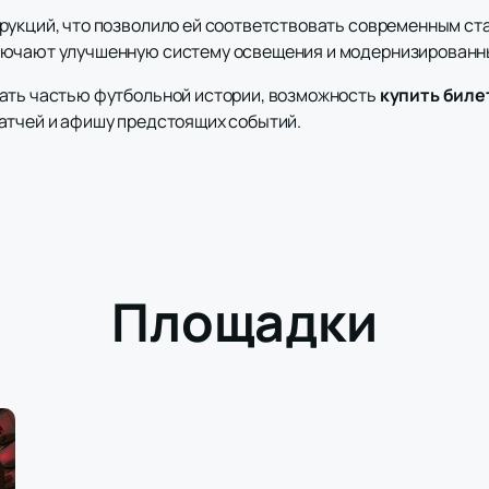
рукций, что позволило ей соответствовать современным с
лючают улучшенную систему освещения и модернизированны
тать частью футбольной истории, возможность
купить биле
атчей и афишу предстоящих событий.
Площадки