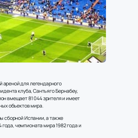
й ареной для легендарного
идента клуба, Сантьяго Бернабеу,
он вмещает 81 044 зрителя и имеет
ных объектов мира.
ы сборной Испании, а также
года, чемпионата мира 1982 года и