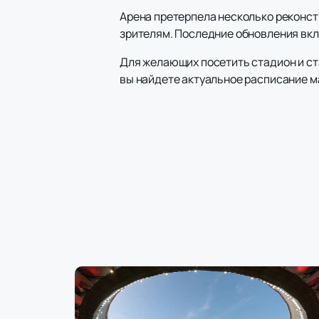
Арена претерпела несколько реконст
зрителям. Последние обновления вк
Для желающих посетить стадион и с
вы найдете актуальное расписание м