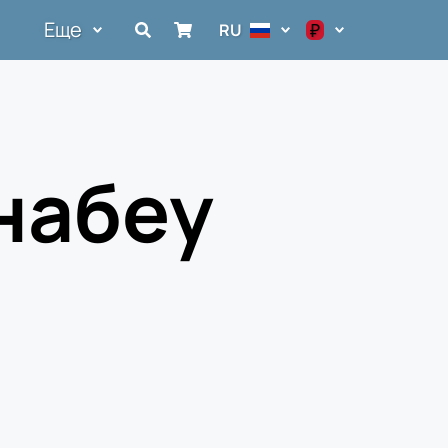
Еще
₽
RU
$
€
₽
набеу