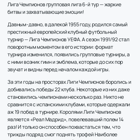
Лига Чемпионов групповая лига 6-й тур — жаркие
битвы и захватывающие эмоции!
Давным-давно, в далекой 1955 году, родился самый
престижный европейский клубный футбольный
турнир — Лига Чемпионов УЕФА. А сезон 1991/92 стал
поворотным моментом в его истории: формат
турнира изменился, появились групповые турниры, а
с ними возник гимн и эмблема, которые до сих пор
звучат и видны перед началом каждой игры.
За эти годы на просторах Лиги Чемпионов боролись и
добивались победы 22 клуба. Некоторые из них даже
становились чемпионами несколько раз. Никто не
сравнится с испанскими клубами, которые одержали
аж 19 побед в турнире. Королями Лиги Чемпионов
является «Реал Мадрид», повелевавший полем 14
раз! И только он способен похвастаться тем, что
трижды подряд смог поднять трофей Наиболее