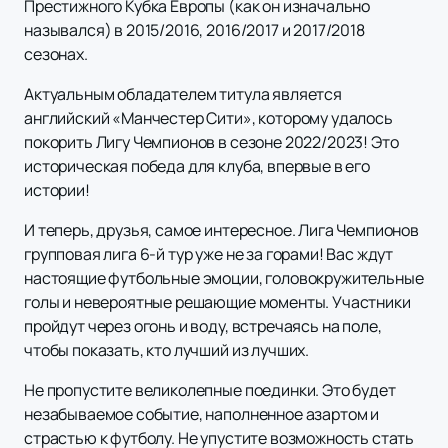
Престижного Кубка Европы (как он изначально
назывался) в 2015/2016, 2016/2017 и 2017/2018
сезонах.
Актуальным обладателем титула является
английский «Манчестер Сити», которому удалось
покорить Лигу Чемпионов в сезоне 2022/2023! Это
историческая победа для клуба, впервые в его
истории!
И теперь, друзья, самое интересное. Лига Чемпионов
групповая лига 6-й тур уже не за горами! Вас ждут
настоящие футбольные эмоции, головокружительные
голы и невероятные решающие моменты. Участники
пройдут через огонь и воду, встречаясь на поле,
чтобы показать, кто лучший из лучших.
Не пропустите великолепные поединки. Это будет
незабываемое событие, наполненное азартом и
страстью к футболу. Не упустите возможность стать