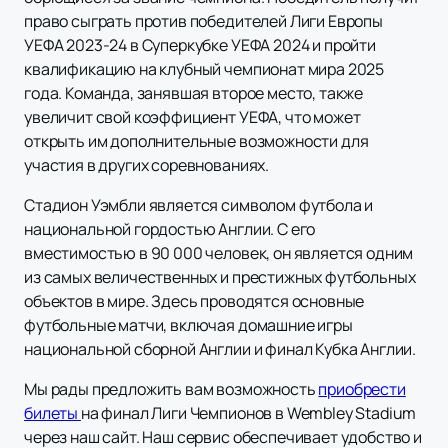
право сыграть против победителей Лиги Европы
УЕФА 2023-24 в Суперкубке УЕФА 2024 и пройти
квалификацию на клубный чемпионат мира 2025
года. Команда, занявшая второе место, также
увеличит свой коэффициент УЕФА, что может
открыть им дополнительные возможности для
участия в других соревнованиях.
Стадион Уэмбли является символом футбола и
национальной гордостью Англии. С его
вместимостью в 90 000 человек, он является одним
из самых величественных и престижных футбольных
объектов в мире. Здесь проводятся основные
футбольные матчи, включая домашние игры
национальной сборной Англии и финал Кубка Англии.
Мы рады предложить вам возможность
приобрести
билеты
на финал Лиги Чемпионов в Wembley Stadium
через наш сайт. Наш сервис обеспечивает удобство и