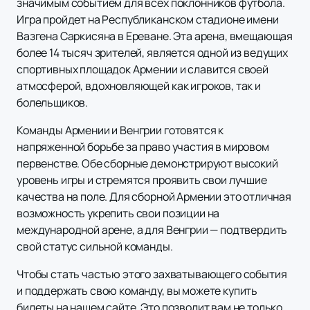
значимым событием для всех поклонников футбола.
Игра пройдет на Республиканском стадионе имени
Вазгена Саркисяна в Ереване. Эта арена, вмещающая
более 14 тысяч зрителей, является одной из ведущих
спортивных площадок Армении и славится своей
атмосферой, вдохновляющей как игроков, так и
болельщиков.
Команды Армении и Венгрии готовятся к
напряженной борьбе за право участия в мировом
первенстве. Обе сборные демонстрируют высокий
уровень игры и стремятся проявить свои лучшие
качества на поле. Для сборной Армении это отличная
возможность укрепить свои позиции на
международной арене, а для Венгрии — подтвердить
свой статус сильной команды.
Чтобы стать частью этого захватывающего события
и поддержать свою команду, вы можете купить
билеты на нашем сайте. Это позволит вам не только